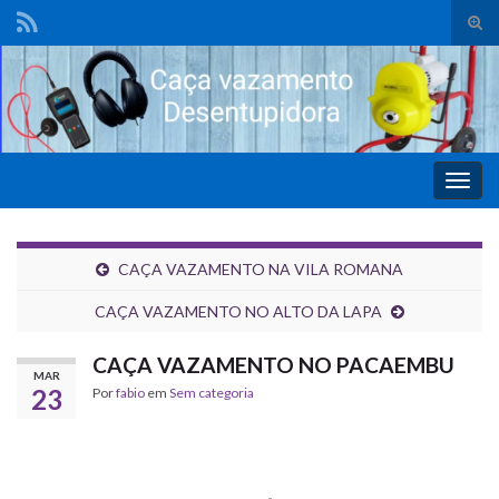
Alte
form
de
pesq
Alter
nave
CAÇA VAZAMENTO NA VILA ROMANA
CAÇA VAZAMENTO NO ALTO DA LAPA
CAÇA VAZAMENTO NO PACAEMBU
MAR
23
Por
fabio
em
Sem categoria