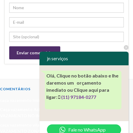
jn serviços
Olá, Clique no botão abaixo e lhe
daremos um orçamento
COMENTÁRIOS
imediato ou Clique aqui para
ligar:
(11) 97184-0277
caça vazamento imirm -
em
CAÇA VAZAMENTO NO IMIRIM
Caça vazamento Aclimação (11)97184-0277 -
em
CAÇA
VAZAMENTO NO IMIRIM
caça vazamento vila baruel(11)97184-0277 -
em
CAÇA
Fale no WhatsApp
VAZAMENTO ZONA NORTE(11)97184-0277