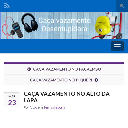
Alte
form
de
pesq
Alter
nave
CAÇA VAZAMENTO NO PACAEMBU
CAÇA VAZAMENTO NO PIQUERI
CAÇA VAZAMENTO NO ALTO DA
MAR
LAPA
23
Por
fabio
em
Sem categoria