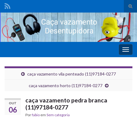
Alte
form
de
pesq
Alter
nave
caça vazamento vila penteado (11)97184-0277
caça vazamento horto (11)97184-0277
caça vazamento pedra branca
OUT
(11)97184-0277
06
Por
fabio
em
Sem categoria