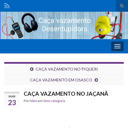
Alte
form
de
pesq
Alter
nave
CAÇA VAZAMENTO NO PIQUERI
CAÇA VAZAMENTO EM OSASCO
CAÇA VAZAMENTO NO JAÇANÃ
MAR
23
Por
fabio
em
Sem categoria