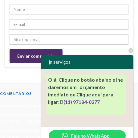
jn serviços
Olá, Clique no botão abaixo e lhe
daremos um orçamento
COMENTÁRIOS
imediato ou Clique aqui para
ligar:
(11) 97184-0277
caça vazamento imirm -
em
CAÇA VAZAMENTO NO IMIRIM
Caça vazamento Aclimação (11)97184-0277 -
em
CAÇA
VAZAMENTO NO IMIRIM
caça vazamento vila baruel(11)97184-0277 -
em
CAÇA
Fale no WhatsApp
VAZAMENTO ZONA NORTE(11)97184-0277