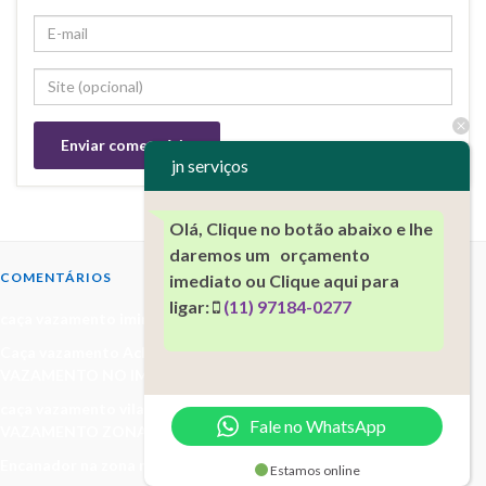
jn serviços
Olá, Clique no botão abaixo e lhe
daremos um orçamento
COMENTÁRIOS
imediato ou Clique aqui para
ligar:
(11) 97184-0277
caça vazamento imirm -
em
CAÇA VAZAMENTO NO IMIRIM
Caça vazamento Aclimação (11)97184-0277 -
em
CAÇA
VAZAMENTO NO IMIRIM
caça vazamento vila baruel(11)97184-0277 -
em
CAÇA
Fale no WhatsApp
VAZAMENTO ZONA NORTE(11)97184-0277
Encanador na zona norte -
em
Encanador vila nova cachoeirinha
Estamos online