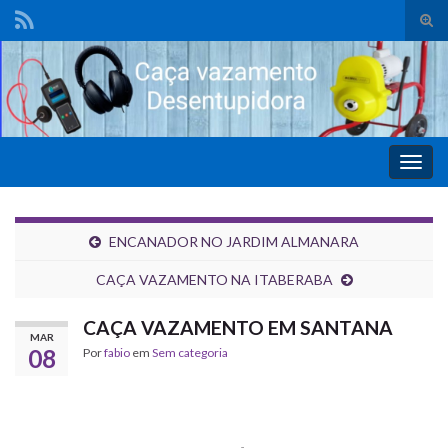
Alte
form
de
pesq
Alter
nave
ENCANADOR NO JARDIM ALMANARA
CAÇA VAZAMENTO NA ITABERABA
CAÇA VAZAMENTO EM SANTANA
MAR
08
Por
fabio
em
Sem categoria