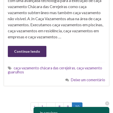
com uma avançada tecnologia para a execução de caça
vazamento Chácara das Cerejeiras como caça
vazamento subterrâneo mas também caça vazamento
não visível. A Jn Caça Vazamentos atua na área de caça
vazamentos. Executamos caça vazamentos em piscinas,
caça vazamentos em residência, caça vazamentos em
empresas e caça vazamentos …
Continue lendo
caça vazamento chácara das cerejeiras
,
caça vazamento
guarulhos
Deixe um comentário
1
…
8
9
10
jn serviços