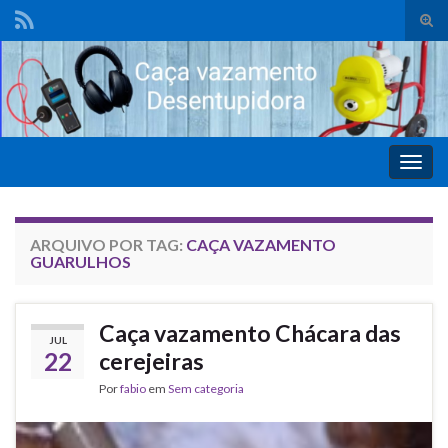
Alte
form
de
pesq
Alter
nave
ARQUIVO POR TAG:
CAÇA VAZAMENTO
GUARULHOS
Caça vazamento Chácara das
JUL
22
cerejeiras
Por
fabio
em
Sem categoria